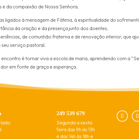
us e da compaixão de Nossa Senhora.
s ligados à mensagem de Fátima, à espiritualidade do sofrimen
ância da oração e da presença junto dos doentes.
riências, de comunhão fraterna e de renovação interior, que aj
eu serviço pastoral.
encontro é tornar viva a escola de maria, aprendendo com a “Senh
 dor em fonte de graça e esperança.
a
249 539 679
riado
Segunda a sexta
:
feira das 9h às 13h
e das 14h às 18h e