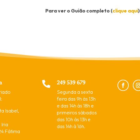
Para ver o Guião completo (
clique aqui
)
a
249 539 679

riado
Segunda a sexta
:
feira das 9h às 13h
e das 14h às 18h e
a Isabel,
primeiros sábados
das 10h às 13h e
Iria
das 14h à 16h.
4 Fátima