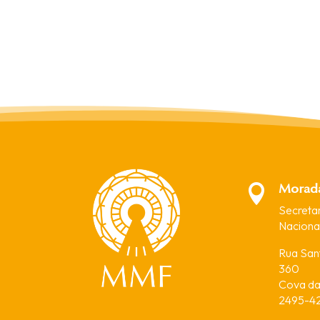
Morad

Secreta
Nacional
Rua Sant
360
Cova da 
2495-42