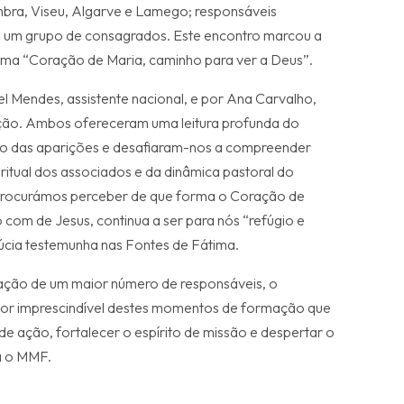
mbra, Viseu, Algarve e Lamego; responsáveis
 e um grupo de consagrados. Este encontro marcou a
ema “Coração de Maria, caminho para ver a Deus”.
l Mendes, assistente nacional, e por Ana Carvalho,
ação. Ambos ofereceram uma leitura profunda do
o das aparições e desafiaram-nos a compreender
ritual dos associados e da dinâmica pastoral do
Procurámos perceber de que forma o Coração de
o com de Jesus, continua a ser para nós “refúgio e
úcia testemunha nas Fontes de Fátima.
pação de um maior número de responsáveis, o
alor imprescindível destes momentos de formação que
de ação, fortalecer o espírito de missão e despertar o
a o MMF.