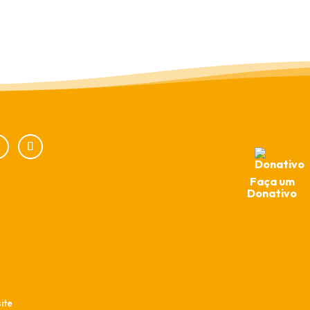
Faça um
Donativo
ite