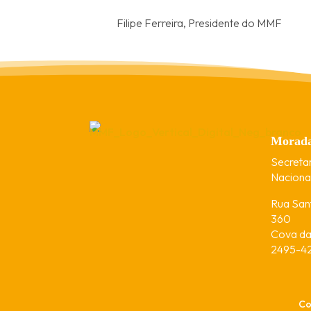
Filipe Ferreira, Presidente do MMF
Morad
Secreta
Nacional
Rua Sant
360
Cova da 
2495-42
Co