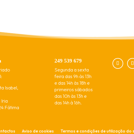
a
249 539 679
riado
Segunda a sexta
:
feira das 9h às 13h
e das 14h às 18h e
a Isabel,
primeiros sábados
das 10h às 13h e
Iria
das 14h à 16h.
4 Fátima
ntactos
Aviso de cookies
Termos e condições de utilização do s