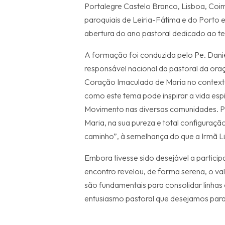
Portalegre Castelo Branco, Lisboa, Coi
paroquiais de Leiria-Fátima e do Porto
abertura do ano pastoral dedicado ao t
A formação foi conduzida pelo Pe. Danie
responsável nacional da pastoral da or
Coração Imaculado de Maria no context
como este tema pode inspirar a vida espi
Movimento nas diversas comunidades. 
Maria, na sua pureza e total configuraçã
caminho”, à semelhança do que a Irmã L
Embora tivesse sido desejável a partici
encontro revelou, de forma serena, o v
são fundamentais para consolidar linhas 
entusiasmo pastoral que desejamos par